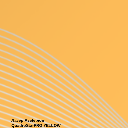
Лазер Asclepion
QuadroStarPRO YELLOW