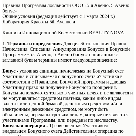
Правила Программы лояльности ООО «5-я Авеню, 5 Авеню
бонус»
Общие условия (редакция действует с 1 марта 2024 г.)
Лаборатория Красоты 5th Avenue и
Клиника Инновационной Косметологии BEAUTY NOVA.
1.
Термины и определения.
Для целей толкования Правил
Начисления, Списания, Аннулирования Бонусов в Бонусной
Программе «5-я Авеню, 5 Авеню бонус» написанные с
заглавной буквы термины имеют следующее значение:
Бонус -
условная единица, начисляемая на Бонусный счет
Участника и списываемая с Бонусного счета Участника в
соответствии с Правилами Бонусной программы и дающая
Участнику право на получение Бонусного поощрения.
Бонусы используются только в учетных целях и не являются и
не могут являться средством платежа, каким-либо видом
валюты или ценной бумагой, денежным средством и/или
электронным денежным средством, не могут быть
обналичены, переданы третьим лицам, которые не являются
участниками Программы, или переданы по наследству.
Бонусная операция -
1) совершенная Участником –
владельцем Бонусного счета Действительная операция по