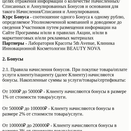
целях отражения информации о количестве Начисленных/
Списанных и Аннулированных Бонусов и основания для
такого Начисления/Списания и Аннулирования.
Курс Бонуса
-
соотношение одного Бонуса к одному рублю,
определяемое Уполномоченной компанией и доводимое до
сведения Участников путем размещения информации на
Сайте Программы и/или в правилах Акции, и/или в
маркетинговых и/или рекламных материалах
Партнеры -
Лаборатория Красоты 5th Avenue, Клиника
Инновационной Косметологии BEAUTY NOVA
2. Бонусы
2.1. Правила начисления бонусов. При покупке товара/оплате
услуги клиенту/пациенту (далее Клиенту) начисляются
бонусы. Накопленные суммы за услуги/товары/сертификаты:
От 1000₽ до 50000₽ - Клиенту начисляются бонусы в размере
1% от стоимости товара/услуги.
От 50000₽ до 100000₽ - Клиенту начисляются бонусы в
размере 2% от стоимости товара/услуги.
От 100000₽ до 200000₽ - Клиенту начисляются бонусы в
размере 3% от стоимости товара/услуги.