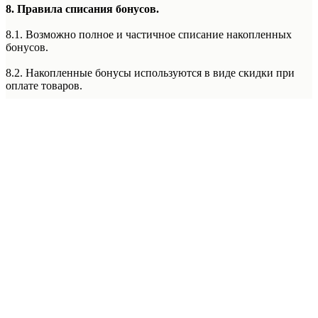
8. Правила списания бонусов.
8.1. Возможно полное и частичное списание накопленных
бонусов.
8.2. Накопленные бонусы используются в виде скидки при
оплате товаров.
8.3. Бонусы невозможно списать при оплате покупки по
частям с использованием сервиса Долями и при оформлении
рассрочки или кредита.
8.4. Бонусы не списываются при специальной системе
лояльности «Фиксированная Цена» в Лаборатории Красоты
5th Avenue. (Правила данной системы лояльности уточняйте у
Подробнее
менеджера администратора Лаборатории Красоты 5th Avenue)
8.5. Бонусы не списываются при покупке абонементов.
8.6. Бонусы не списываются при оплате акционных
предложений, спец предложений, акций месяца, акций с
пометкой «оплата только наличным расчетом/наличными».
9. Текущий баланс бонусов.