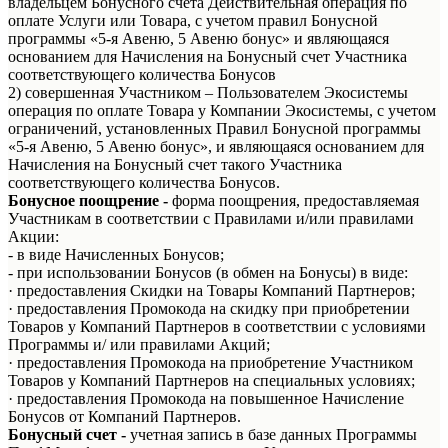
владельцем Бонусного счета Действительная операция по
оплате Услуги или Товара, с учетом правил Бонусной
программы «5-я Авеню, 5 Авеню бонус» и являющаяся
основанием для Начисления на Бонусный счет Участника
соответствующего количества Бонусов
2) совершенная Участником – Пользователем Экосистемы
операция по оплате Товара у Компании Экосистемы, с учетом
ограничений, установленных Правил Бонусной программы
«5-я Авеню, 5 Авеню бонус», и являющаяся основанием для
Начисления на Бонусный счет такого Участника
соответствующего количества Бонусов.
Бонусное поощрение -
форма поощрения, предоставляемая
Участникам в соответствии с Правилами и/или правилами
Акции:
- в виде Начисленных Бонусов;
- при использовании Бонусов (в обмен на Бонусы) в виде:
· предоставления Скидки на Товары Компаний Партнеров;
· предоставления Промокода на скидку при приобретении
Товаров у Компаний Партнеров в соответствии с условиями
Программы и/ или правилами Акций;
· предоставления Промокода на приобретение Участником
Товаров у Компаний Партнеров на специальных условиях;
· предоставления Промокода на повышенное Начисление
Бонусов от Компаний Партнеров.
Бонусный счет -
учетная запись в базе данных Программы