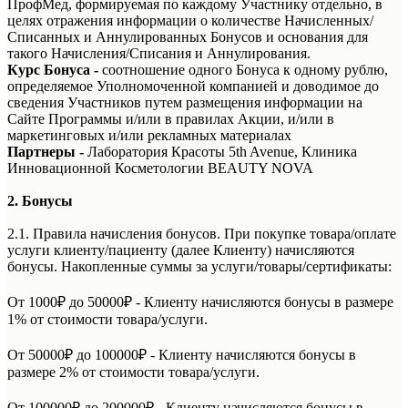
ПрофМед, формируемая по каждому Участнику отдельно, в
целях отражения информации о количестве Начисленных/
Списанных и Аннулированных Бонусов и основания для
такого Начисления/Списания и Аннулирования.
Курс Бонуса
-
соотношение одного Бонуса к одному рублю,
определяемое Уполномоченной компанией и доводимое до
сведения Участников путем размещения информации на
Сайте Программы и/или в правилах Акции, и/или в
маркетинговых и/или рекламных материалах
Партнеры -
Лаборатория Красоты 5th Avenue, Клиника
Инновационной Косметологии BEAUTY NOVA
2. Бонусы
2.1. Правила начисления бонусов. При покупке товара/оплате
услуги клиенту/пациенту (далее Клиенту) начисляются
бонусы. Накопленные суммы за услуги/товары/сертификаты:
От 1000₽ до 50000₽ - Клиенту начисляются бонусы в размере
1% от стоимости товара/услуги.
От 50000₽ до 100000₽ - Клиенту начисляются бонусы в
размере 2% от стоимости товара/услуги.
От 100000₽ до 200000₽ - Клиенту начисляются бонусы в