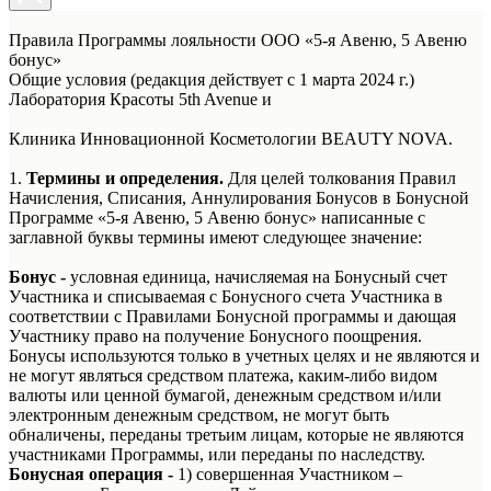
Правила Программы лояльности ООО «5-я Авеню, 5 Авеню
бонус»
Общие условия (редакция действует с 1 марта 2024 г.)
Лаборатория Красоты 5th Avenue и
Клиника Инновационной Косметологии BEAUTY NOVA.
1.
Термины и определения.
Для целей толкования Правил
Начисления, Списания, Аннулирования Бонусов в Бонусной
Программе «5-я Авеню, 5 Авеню бонус» написанные с
заглавной буквы термины имеют следующее значение:
Бонус -
условная единица, начисляемая на Бонусный счет
Участника и списываемая с Бонусного счета Участника в
соответствии с Правилами Бонусной программы и дающая
Участнику право на получение Бонусного поощрения.
Бонусы используются только в учетных целях и не являются и
не могут являться средством платежа, каким-либо видом
валюты или ценной бумагой, денежным средством и/или
электронным денежным средством, не могут быть
обналичены, переданы третьим лицам, которые не являются
участниками Программы, или переданы по наследству.
Бонусная операция -
1) совершенная Участником –