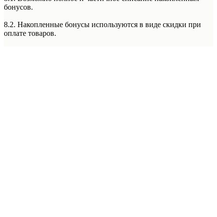
бонусов.
8.2. Накопленные бонусы используются в виде скидки при
оплате товаров.
8.3. Бонусы невозможно списать при оплате покупки по
частям с использованием сервиса Долями и при оформлении
рассрочки или кредита.
8.4. Бонусы не списываются при специальной системе
лояльности «Фиксированная Цена» в Лаборатории Красоты
Подробнее
5th Avenue. (Правила данной системы лояльности уточняйте у
менеджера администратора Лаборатории Красоты 5th Avenue)
8.5. Бонусы не списываются при покупке абонементов.
8.6. Бонусы не списываются при оплате акционных
предложений, спец предложений, акций месяца, акций с
пометкой «оплата только наличным расчетом/наличными».
9. Текущий баланс бонусов.
Проверить сумму накопленных бонусов можно:
9.1. На прикассовой зоне Лаборатории Красоты 5th Avenue/