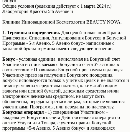
бонус»
Общие условия (редакция действует с 1 марта 2024 г.)
Лаборатория Красоты 5th Avenue и
Клиника Инновационной Косметологии BEAUTY NOVA.
1.
Термины и определения.
Для целей толкования Правил
Начисления, Списания, Аннулирования Бонусов в Бонусной
Программе «5-я Авеню, 5 Авеню бонус» написанные с
заглавной буквы термины имеют следующее значение:
Бонус -
условная единица, начисляемая на Бонусный счет
Участника и списываемая с Бонусного счета Участника в
соответствии с Правилами Бонусной программы и дающая
Участнику право на получение Бонусного поощрения.
Бонусы используются только в учетных целях и не являются и
не могут являться средством платежа, каким-либо видом
валюты или ценной бумагой, денежным средством и/или
электронным денежным средством, не могут быть
обналичены, переданы третьим лицам, которые не являются
участниками Программы, или переданы по наследству.
Бонусная операция -
1) совершенная Участником –
владельцем Бонусного счета Действительная операция по
оплате Услуги или Товара, с учетом правил Бонусной
программы «5-я Авеню, 5 Авеню бонус» и являющаяся