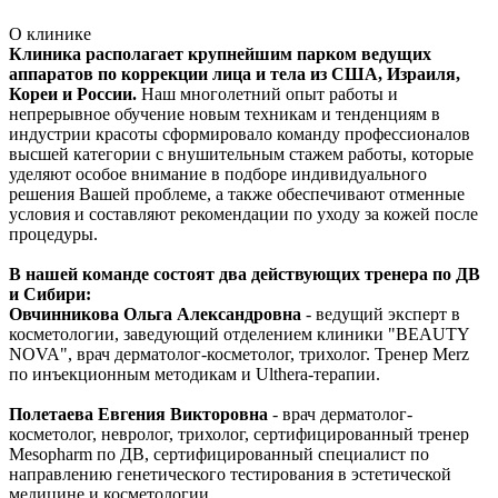
О клинике
Клиника располагает крупнейшим парком ведущих
аппаратов по коррекции лица и тела из США, Израиля,
Кореи и России.
Наш многолетний опыт работы и
непрерывное обучение новым техникам и тенденциям в
индустрии красоты сформировало команду профессионалов
высшей категории с внушительным стажем работы, которые
уделяют особое внимание в подборе индивидуального
решения Вашей проблеме, а также обеспечивают отменные
условия и составляют рекомендации по уходу за кожей после
процедуры.
В нашей команде состоят два действующих тренера по ДВ
и Сибири:
Овчинникова Ольга Александровна
- ведущий эксперт в
косметологии, заведующий отделением клиники "BEAUTY
NOVA", врач дерматолог-косметолог, трихолог. Тренер Merz
по инъекционным методикам и Ulthera-терапии.
Полетаева Евгения Викторовна
- врач дерматолог-
косметолог, невролог, трихолог, сертифицированный тренер
Mesopharm по ДВ, сертифицированный специалист по
направлению генетического тестирования в эстетической
медицине и косметологии.