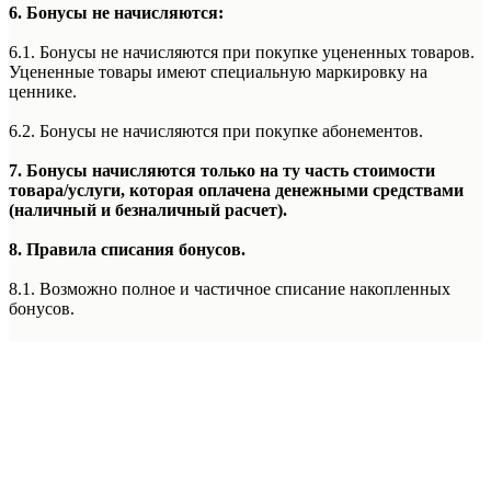
6. Бонусы не начисляются:
6.1. Бонусы не начисляются при покупке уцененных товаров.
Уцененные товары имеют специальную маркировку на
ценнике.
6.2. Бонусы не начисляются при покупке абонементов.
7. Бонусы начисляются только на ту часть стоимости
товара/услуги, которая оплачена денежными средствами
(наличный и безналичный расчет).
8. Правила списания бонусов.
8.1. Возможно полное и частичное списание накопленных
бонусов.
8.2. Накопленные бонусы используются в виде скидки при
оплате товаров.
8.3. Бонусы невозможно списать при оплате покупки по
частям с использованием сервиса Долями и при оформлении
рассрочки или кредита.
8.4. Бонусы не списываются при специальной системе