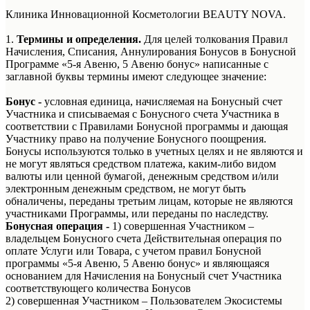
Клиника Инновационной Косметологии BEAUTY NOVA.
1.
Термины и определения.
Для целей толкования Правил
Начисления, Списания, Аннулирования Бонусов в Бонусной
Программе «5-я Авеню, 5 Авеню бонус» написанные с
заглавной буквы термины имеют следующее значение:
Бонус -
условная единица, начисляемая на Бонусный счет
Участника и списываемая с Бонусного счета Участника в
соответствии с Правилами Бонусной программы и дающая
Участнику право на получение Бонусного поощрения.
Бонусы используются только в учетных целях и не являются и
не могут являться средством платежа, каким-либо видом
валюты или ценной бумагой, денежным средством и/или
электронным денежным средством, не могут быть
обналичены, переданы третьим лицам, которые не являются
участниками Программы, или переданы по наследству.
Бонусная операция -
1) совершенная Участником –
владельцем Бонусного счета Действительная операция по
оплате Услуги или Товара, с учетом правил Бонусной
программы «5-я Авеню, 5 Авеню бонус» и являющаяся
основанием для Начисления на Бонусный счет Участника
соответствующего количества Бонусов
2) совершенная Участником – Пользователем Экосистемы