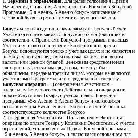
1.
Термины и определения.
Для целей толкования Правил
Начисления, Списания, Аннулирования Бонусов в Бонусной
Программе «5-я Авеню, 5 Авеню бонус» написанные с
заглавной буквы термины имеют следующее значение:
Бонус -
условная единица, начисляемая на Бонусный счет
Участника и списываемая с Бонусного счета Участника в
соответствии с Правилами Бонусной программы и дающая
Участнику право на получение Бонусного поощрения.
Бонусы используются только в учетных целях и не являются и
не могут являться средством платежа, каким-либо видом
валюты или ценной бумагой, денежным средством и/или
электронным денежным средством, не могут быть
обналичены, переданы третьим лицам, которые не являются
участниками Программы, или переданы по наследству.
Бонусная операция -
1) совершенная Участником –
владельцем Бонусного счета Действительная операция по
оплате Услуги или Товара, с учетом правил Бонусной
программы «5-я Авеню, 5 Авеню бонус» и являющаяся
основанием для Начисления на Бонусный счет Участника
соответствующего количества Бонусов
2) совершенная Участником – Пользователем Экосистемы
операция по оплате Товара у Компании Экосистемы, с учетом
ограничений, установленных Правил Бонусной программы
«5-я Авеню, 5 Авеню бонус», и являющаяся основанием для