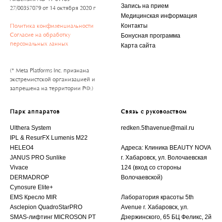
Запись на прием
27/00357079 от 14 октября 2020 г
Медицинская информация
Контакты
Политика конфиденциальности
Согласие на обработку
Бонусная программа
персональных данных
Карта сайта
(* Meta Platforms Inc. признана
экстремистской организацией и
запрещена на территории РФ.)
Парк аппаратов
Связь с руководством
Ulthera System
redken.5thavenue@mail.ru
IPL & ResurFX Lumenis M22
HELEO4
Адреса: Клиника BEAUTY NOVA
JANUS PRO Sunlike
г. Хабаровск, ул. Волочаевская
Vivace
124 (вход со стороны
DERMADROP
Волочаевской)
Cynosure Elite
+
EMS Кресло MIR
Лаборатория красоты 5th
Asclepion QuadroStarPRO
Avenue г. Хабаровск, ул.
SMAS-лифтинг MICROSON PT
Дзержинского, 65 БЦ Феликс, 2й