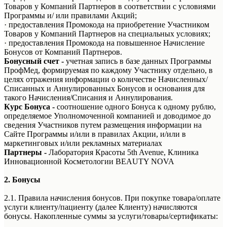
Товаров у Компаний Партнеров в соответствии с условиями
Программы и/ или правилами Акций;
· предоставления Промокода на приобретение Участником
Товаров у Компаний Партнеров на специальных условиях;
· предоставления Промокода на повышенное Начисление
Бонусов от Компаний Партнеров.
Бонусный счет -
учетная запись в базе данных Программы
ПрофМед, формируемая по каждому Участнику отдельно, в
целях отражения информации о количестве Начисленных/
Списанных и Аннулированных Бонусов и основания для
такого Начисления/Списания и Аннулирования.
Курс Бонуса
-
соотношение одного Бонуса к одному рублю,
определяемое Уполномоченной компанией и доводимое до
сведения Участников путем размещения информации на
Сайте Программы и/или в правилах Акции, и/или в
маркетинговых и/или рекламных материалах
Партнеры -
Лаборатория Красоты 5th Avenue, Клиника
Инновационной Косметологии BEAUTY NOVA
2. Бонусы
2.1. Правила начисления бонусов. При покупке товара/оплате
услуги клиенту/пациенту (далее Клиенту) начисляются
бонусы. Накопленные суммы за услуги/товары/сертификаты: