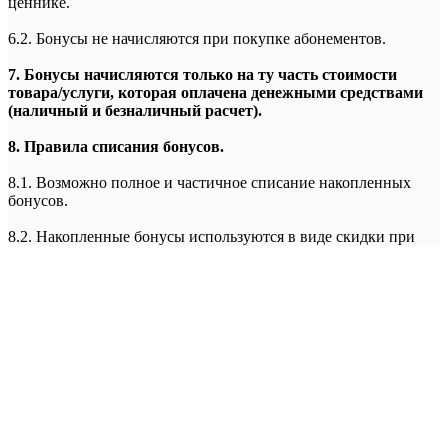
ценнике.
6.2. Бонусы не начисляются при покупке абонементов.
7. Бонусы начисляются только на ту часть стоимости
товара/услуги, которая оплачена денежными средствами
(наличный и безналичный расчет).
8. Правила списания бонусов.
8.1. Возможно полное и частичное списание накопленных
бонусов.
8.2. Накопленные бонусы используются в виде скидки при
оплате товаров.
8.3. Бонусы невозможно списать при оплате покупки по
частям с использованием сервиса Долями и при оформлении
рассрочки или кредита.
8.4. Бонусы не списываются при специальной системе
лояльности «Фиксированная Цена» в Лаборатории Красоты
5th Avenue. (Правила данной системы лояльности уточняйте у
менеджера администратора Лаборатории Красоты 5th Avenue)