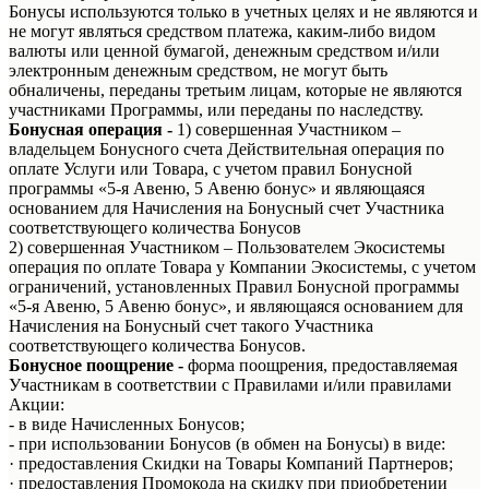
Бонусы используются только в учетных целях и не являются и
не могут являться средством платежа, каким-либо видом
валюты или ценной бумагой, денежным средством и/или
электронным денежным средством, не могут быть
обналичены, переданы третьим лицам, которые не являются
участниками Программы, или переданы по наследству.
Бонусная операция -
1) совершенная Участником –
владельцем Бонусного счета Действительная операция по
оплате Услуги или Товара, с учетом правил Бонусной
программы «5-я Авеню, 5 Авеню бонус» и являющаяся
основанием для Начисления на Бонусный счет Участника
соответствующего количества Бонусов
2) совершенная Участником – Пользователем Экосистемы
операция по оплате Товара у Компании Экосистемы, с учетом
ограничений, установленных Правил Бонусной программы
«5-я Авеню, 5 Авеню бонус», и являющаяся основанием для
Начисления на Бонусный счет такого Участника
соответствующего количества Бонусов.
Бонусное поощрение -
форма поощрения, предоставляемая
Участникам в соответствии с Правилами и/или правилами
Акции:
- в виде Начисленных Бонусов;
- при использовании Бонусов (в обмен на Бонусы) в виде:
· предоставления Скидки на Товары Компаний Партнеров;
· предоставления Промокода на скидку при приобретении