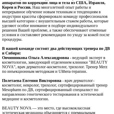
аппаратов по коррекции лица и тела из США, Израиля,
Кореи и России.
Наш многолетний опыт работы и
непрерывное обучение новым техникам и тенденциям в
индустрии красоты сформировало команду профессионалов
высшей категории с внушительным стажем работы, которые
уделяют особое внимание в подборе индивидуального
решения Вашей проблеме, а также обеспечивают отменные
условия и составляют рекомендации по уходу за кожей после
процедуры.
В нашей команде состоят два действующих тренера по ДВ
и Сибири:
Овчинникова Ольга Александровна
- ведущий эксперт в
косметологии, заведующий отделением клиники "BEAUTY
NOVA", врач дерматолог-косметолог, трихолог. Тренер Merz
по инъекционным методикам и Ulthera-терапии.
Полетаева Евгения Викторовна
- врач дерматолог-
косметолог, невролог, трихолог, сертифицированный тренер
Mesopharm по ДВ, сертифицированный специалист по
направлению генетического тестирования в эстетической
медицине и косметологии.
BEAUTY NOVA — это место, где высококлассная
эстетическая медицина объединяется с премиальным