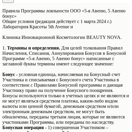
Правила Программы лояльности ООО «5-я Авеню, 5 Авеню
бонус»
Общие условия (редакция действует с 1 марта 2024 г.)
Лаборатория Красоты 5th Avenue и
Клиника Инновационной Косметологии BEAUTY NOVA.
1.
Термины и определения.
Для целей толкования Правил
Начисления, Списания, Аннулирования Бонусов в Бонусной
Программе «5-я Авеню, 5 Авеню бонус» написанные с
заглавной буквы термины имеют следующее значение:
Бонус -
условная единица, начисляемая на Бонусный счет
Участника и списываемая с Бонусного счета Участника в
соответствии с Правилами Бонусной программы и дающая
Участнику право на получение Бонусного поощрения.
Бонусы используются только в учетных целях и не являются и
не могут являться средством платежа, каким-либо видом
валюты или ценной бумагой, денежным средством и/или
электронным денежным средством, не могут быть
обналичены, переданы третьим лицам, которые не являются
участниками Программы, или переданы по наследству.
Бонусная операция -
1) совершенная Участником –