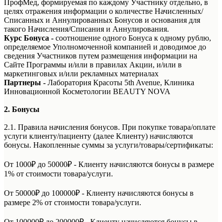
ПрофМед, формируемая по каждому Участнику отдельно, в
целях отражения информации о количестве Начисленных/
Списанных и Аннулированных Бонусов и основания для
такого Начисления/Списания и Аннулирования.
Курс Бонуса
-
соотношение одного Бонуса к одному рублю,
определяемое Уполномоченной компанией и доводимое до
сведения Участников путем размещения информации на
Сайте Программы и/или в правилах Акции, и/или в
маркетинговых и/или рекламных материалах
Партнеры -
Лаборатория Красоты 5th Avenue, Клиника
Инновационной Косметологии BEAUTY NOVA
2. Бонусы
2.1. Правила начисления бонусов. При покупке товара/оплате
услуги клиенту/пациенту (далее Клиенту) начисляются
бонусы. Накопленные суммы за услуги/товары/сертификаты:
От 1000₽ до 50000₽ - Клиенту начисляются бонусы в размере
1% от стоимости товара/услуги.
От 50000₽ до 100000₽ - Клиенту начисляются бонусы в
размере 2% от стоимости товара/услуги.
От 100000₽ до 200000₽ - Клиенту начисляются бонусы в