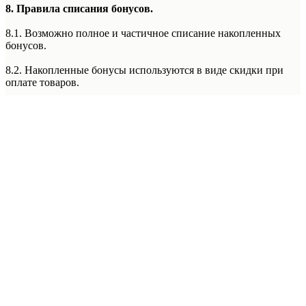
8. Правила списания бонусов.
8.1. Возможно полное и частичное списание накопленных
бонусов.
8.2. Накопленные бонусы используются в виде скидки при
оплате товаров.
8.3. Бонусы невозможно списать при оплате покупки по
частям с использованием сервиса Долями и при оформлении
рассрочки или кредита.
8.4. Бонусы не списываются при специальной системе
лояльности «Фиксированная Цена» в Лаборатории Красоты
5th Avenue. (Правила данной системы лояльности уточняйте у
Подробнее
менеджера администратора Лаборатории Красоты 5th Avenue)
8.5. Бонусы не списываются при покупке абонементов.
8.6. Бонусы не списываются при оплате акционных
предложений, спец предложений, акций месяца, акций с
пометкой «оплата только наличным расчетом/наличными».
9. Текущий баланс бонусов.