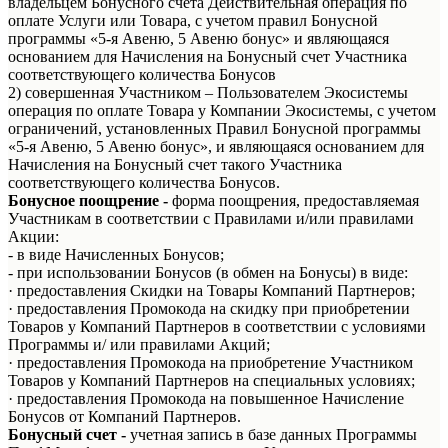
владельцем Бонусного счета Действительная операция по
оплате Услуги или Товара, с учетом правил Бонусной
программы «5-я Авеню, 5 Авеню бонус» и являющаяся
основанием для Начисления на Бонусный счет Участника
соответствующего количества Бонусов
2) совершенная Участником – Пользователем Экосистемы
операция по оплате Товара у Компании Экосистемы, с учетом
ограничений, установленных Правил Бонусной программы
«5-я Авеню, 5 Авеню бонус», и являющаяся основанием для
Начисления на Бонусный счет такого Участника
соответствующего количества Бонусов.
Бонусное поощрение -
форма поощрения, предоставляемая
Участникам в соответствии с Правилами и/или правилами
Акции:
- в виде Начисленных Бонусов;
- при использовании Бонусов (в обмен на Бонусы) в виде:
· предоставления Скидки на Товары Компаний Партнеров;
· предоставления Промокода на скидку при приобретении
Товаров у Компаний Партнеров в соответствии с условиями
Программы и/ или правилами Акций;
· предоставления Промокода на приобретение Участником
Товаров у Компаний Партнеров на специальных условиях;
· предоставления Промокода на повышенное Начисление
Бонусов от Компаний Партнеров.
Бонусный счет -
учетная запись в базе данных Программы