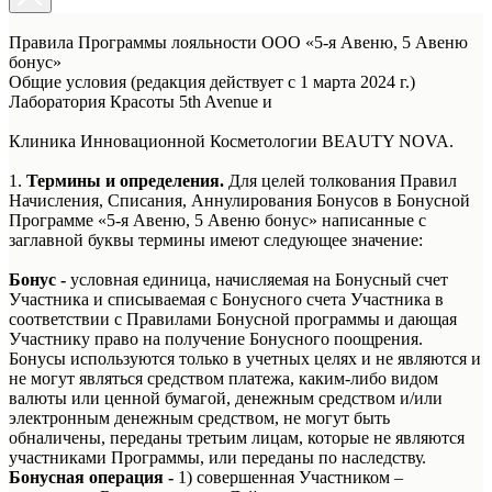
Правила Программы лояльности ООО «5-я Авеню, 5 Авеню
бонус»
Общие условия (редакция действует с 1 марта 2024 г.)
Лаборатория Красоты 5th Avenue и
Клиника Инновационной Косметологии BEAUTY NOVA.
1.
Термины и определения.
Для целей толкования Правил
Начисления, Списания, Аннулирования Бонусов в Бонусной
Программе «5-я Авеню, 5 Авеню бонус» написанные с
заглавной буквы термины имеют следующее значение:
Бонус -
условная единица, начисляемая на Бонусный счет
Участника и списываемая с Бонусного счета Участника в
соответствии с Правилами Бонусной программы и дающая
Участнику право на получение Бонусного поощрения.
Бонусы используются только в учетных целях и не являются и
не могут являться средством платежа, каким-либо видом
валюты или ценной бумагой, денежным средством и/или
электронным денежным средством, не могут быть
обналичены, переданы третьим лицам, которые не являются
участниками Программы, или переданы по наследству.
Бонусная операция -
1) совершенная Участником –