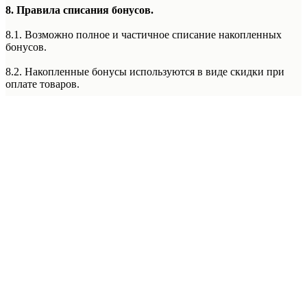
8. Правила списания бонусов.
8.1. Возможно полное и частичное списание накопленных
бонусов.
8.2. Накопленные бонусы используются в виде скидки при
оплате товаров.
8.3. Бонусы невозможно списать при оплате покупки по
частям с использованием сервиса Долями и при оформлении
рассрочки или кредита.
8.4. Бонусы не списываются при специальной системе
лояльности «Фиксированная Цена» в Лаборатории Красоты
5th Avenue. (Правила данной системы лояльности уточняйте у
Подробнее
менеджера администратора Лаборатории Красоты 5th Avenue)
8.5. Бонусы не списываются при покупке абонементов.
8.6. Бонусы не списываются при оплате акционных
предложений, спец предложений, акций месяца, акций с
пометкой «оплата только наличным расчетом/наличными».
9. Текущий баланс бонусов.