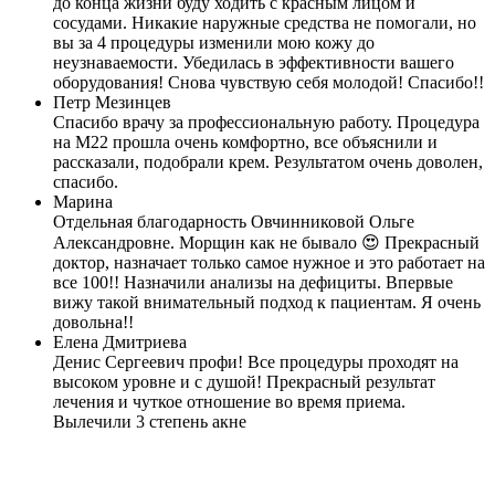
до конца жизни буду ходить с красным лицом и
сосудами. Никакие наружные средства не помогали, но
вы за 4 процедуры изменили мою кожу до
неузнаваемости. Убедилась в эффективности вашего
оборудования! Снова чувствую себя молодой! Спасибо!!
Петр Мезинцев
Спасибо врачу за профессиональную работу. Процедура
на М22 прошла очень комфортно, все объяснили и
рассказали, подобрали крем. Результатом очень доволен,
спасибо.
Марина
Отдельная благодарность Овчинниковой Ольге
Александровне. Морщин как не бывало 😍 Прекрасный
доктор, назначает только самое нужное и это работает на
все 100!! Назначили анализы на дефициты. Впервые
вижу такой внимательный подход к пациентам. Я очень
довольна!!
Елена Дмитриева
Денис Сергеевич профи! Все процедуры проходят на
высоком уровне и с душой! Прекрасный результат
лечения и чуткое отношение во время приема.
Вылечили 3 степень акне