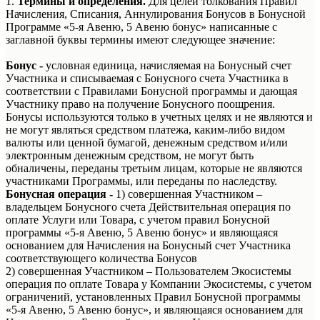
1.
Термины и определения.
Для целей толкования Правил
Начисления, Списания, Аннулирования Бонусов в Бонусной
Программе «5-я Авеню, 5 Авеню бонус» написанные с
заглавной буквы термины имеют следующее значение:
Бонус -
условная единица, начисляемая на Бонусный счет
Участника и списываемая с Бонусного счета Участника в
соответствии с Правилами Бонусной программы и дающая
Участнику право на получение Бонусного поощрения.
Бонусы используются только в учетных целях и не являются и
не могут являться средством платежа, каким-либо видом
валюты или ценной бумагой, денежным средством и/или
электронным денежным средством, не могут быть
обналичены, переданы третьим лицам, которые не являются
участниками Программы, или переданы по наследству.
Бонусная операция -
1) совершенная Участником –
владельцем Бонусного счета Действительная операция по
оплате Услуги или Товара, с учетом правил Бонусной
программы «5-я Авеню, 5 Авеню бонус» и являющаяся
основанием для Начисления на Бонусный счет Участника
соответствующего количества Бонусов
2) совершенная Участником – Пользователем Экосистемы
операция по оплате Товара у Компании Экосистемы, с учетом
ограничений, установленных Правил Бонусной программы
«5-я Авеню, 5 Авеню бонус», и являющаяся основанием для