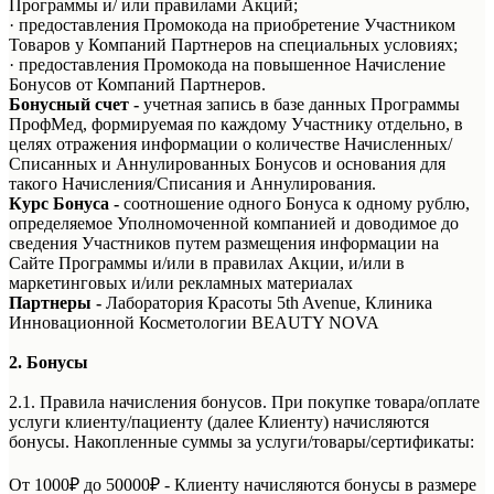
Программы и/ или правилами Акций;
· предоставления Промокода на приобретение Участником
Товаров у Компаний Партнеров на специальных условиях;
· предоставления Промокода на повышенное Начисление
Бонусов от Компаний Партнеров.
Бонусный счет -
учетная запись в базе данных Программы
ПрофМед, формируемая по каждому Участнику отдельно, в
целях отражения информации о количестве Начисленных/
Списанных и Аннулированных Бонусов и основания для
такого Начисления/Списания и Аннулирования.
Курс Бонуса
-
соотношение одного Бонуса к одному рублю,
определяемое Уполномоченной компанией и доводимое до
сведения Участников путем размещения информации на
Сайте Программы и/или в правилах Акции, и/или в
маркетинговых и/или рекламных материалах
Партнеры -
Лаборатория Красоты 5th Avenue, Клиника
Инновационной Косметологии BEAUTY NOVA
2. Бонусы
2.1. Правила начисления бонусов. При покупке товара/оплате
услуги клиенту/пациенту (далее Клиенту) начисляются
бонусы. Накопленные суммы за услуги/товары/сертификаты:
От 1000₽ до 50000₽ - Клиенту начисляются бонусы в размере