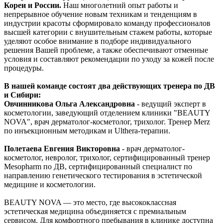
Кореи и России.
Наш многолетний опыт работы и
непрерывное обучение новым техникам и тенденциям в
индустрии красоты сформировало команду профессионалов
высшей категории с внушительным стажем работы, которые
уделяют особое внимание в подборе индивидуального
решения Вашей проблеме, а также обеспечивают отменные
условия и составляют рекомендации по уходу за кожей после
процедуры.
В нашей команде состоят два действующих тренера по ДВ
и Сибири:
Овчинникова Ольга Александровна
- ведущий эксперт в
косметологии, заведующий отделением клиники "BEAUTY
NOVA", врач дерматолог-косметолог, трихолог. Тренер Merz
по инъекционным методикам и Ulthera-терапии.
Полетаева Евгения Викторовна
- врач дерматолог-
косметолог, невролог, трихолог, сертифицированный тренер
Mesopharm по ДВ, сертифицированный специалист по
направлению генетического тестирования в эстетической
медицине и косметологии.
BEAUTY NOVA — это место, где высококлассная
эстетическая медицина объединяется с премиальным
сервисом. Для комфортного пребывания в клинике доступна