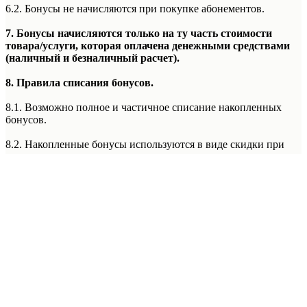
6.2. Бонусы не начисляются при покупке абонементов.
7. Бонусы начисляются только на ту часть стоимости
товара/услуги, которая оплачена денежными средствами
(наличный и безналичный расчет).
8. Правила списания бонусов.
8.1. Возможно полное и частичное списание накопленных
бонусов.
8.2. Накопленные бонусы используются в виде скидки при
оплате товаров.
8.3. Бонусы невозможно списать при оплате покупки по
частям с использованием сервиса Долями и при оформлении
рассрочки или кредита.
8.4. Бонусы не списываются при специальной системе
лояльности «Фиксированная Цена» в Лаборатории Красоты
5th Avenue. (Правила данной системы лояльности уточняйте у
менеджера администратора Лаборатории Красоты 5th Avenue)
Подробнее
8.5. Бонусы не списываются при покупке абонементов.