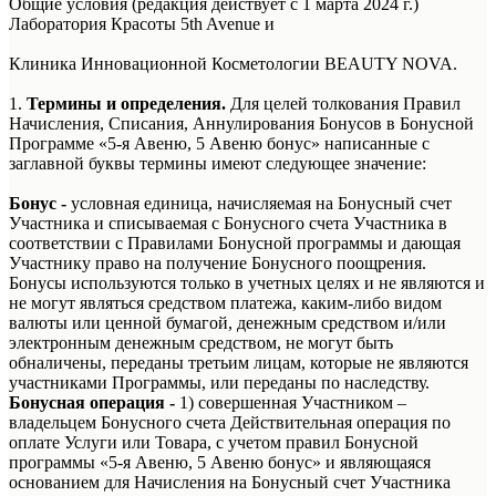
Общие условия (редакция действует с 1 марта 2024 г.)
Лаборатория Красоты 5th Avenue и
Клиника Инновационной Косметологии BEAUTY NOVA.
1.
Термины и определения.
Для целей толкования Правил
Начисления, Списания, Аннулирования Бонусов в Бонусной
Программе «5-я Авеню, 5 Авеню бонус» написанные с
заглавной буквы термины имеют следующее значение:
Бонус -
условная единица, начисляемая на Бонусный счет
Участника и списываемая с Бонусного счета Участника в
соответствии с Правилами Бонусной программы и дающая
Участнику право на получение Бонусного поощрения.
Бонусы используются только в учетных целях и не являются и
не могут являться средством платежа, каким-либо видом
валюты или ценной бумагой, денежным средством и/или
электронным денежным средством, не могут быть
обналичены, переданы третьим лицам, которые не являются
участниками Программы, или переданы по наследству.
Бонусная операция -
1) совершенная Участником –
владельцем Бонусного счета Действительная операция по
оплате Услуги или Товара, с учетом правил Бонусной
программы «5-я Авеню, 5 Авеню бонус» и являющаяся
основанием для Начисления на Бонусный счет Участника