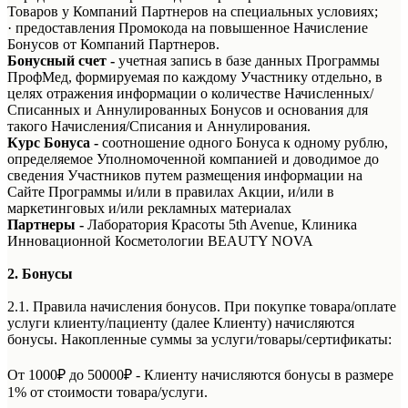
Товаров у Компаний Партнеров на специальных условиях;
· предоставления Промокода на повышенное Начисление
Бонусов от Компаний Партнеров.
Бонусный счет -
учетная запись в базе данных Программы
ПрофМед, формируемая по каждому Участнику отдельно, в
целях отражения информации о количестве Начисленных/
Списанных и Аннулированных Бонусов и основания для
такого Начисления/Списания и Аннулирования.
Курс Бонуса
-
соотношение одного Бонуса к одному рублю,
определяемое Уполномоченной компанией и доводимое до
сведения Участников путем размещения информации на
Сайте Программы и/или в правилах Акции, и/или в
маркетинговых и/или рекламных материалах
Партнеры -
Лаборатория Красоты 5th Avenue, Клиника
Инновационной Косметологии BEAUTY NOVA
2. Бонусы
2.1. Правила начисления бонусов. При покупке товара/оплате
услуги клиенту/пациенту (далее Клиенту) начисляются
бонусы. Накопленные суммы за услуги/товары/сертификаты:
От 1000₽ до 50000₽ - Клиенту начисляются бонусы в размере
1% от стоимости товара/услуги.