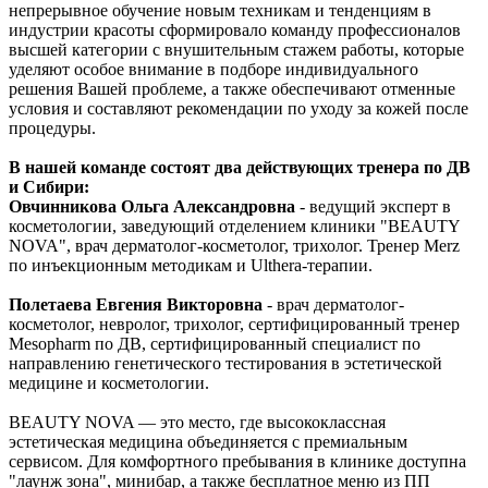
непрерывное обучение новым техникам и тенденциям в
индустрии красоты сформировало команду профессионалов
высшей категории с внушительным стажем работы, которые
уделяют особое внимание в подборе индивидуального
решения Вашей проблеме, а также обеспечивают отменные
условия и составляют рекомендации по уходу за кожей после
процедуры.
В нашей команде состоят два действующих тренера по ДВ
и Сибири:
Овчинникова Ольга Александровна
- ведущий эксперт в
косметологии, заведующий отделением клиники "BEAUTY
NOVA", врач дерматолог-косметолог, трихолог. Тренер Merz
по инъекционным методикам и Ulthera-терапии.
Полетаева Евгения Викторовна
- врач дерматолог-
косметолог, невролог, трихолог, сертифицированный тренер
Mesopharm по ДВ, сертифицированный специалист по
направлению генетического тестирования в эстетической
медицине и косметологии.
BEAUTY NOVA — это место, где высококлассная
эстетическая медицина объединяется с премиальным
сервисом. Для комфортного пребывания в клинике доступна
"лаунж зона", минибар, а также бесплатное меню из ПП