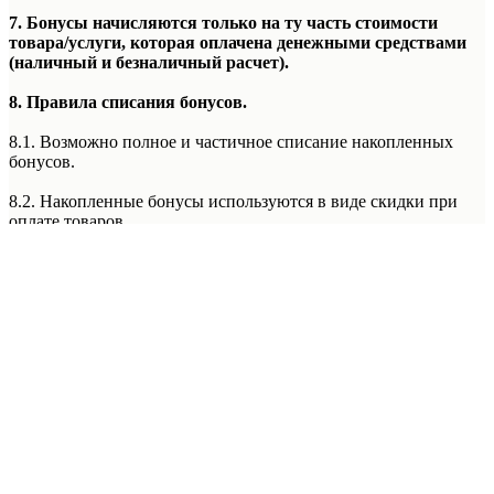
7. Бонусы начисляются только на ту часть стоимости
товара/услуги, которая оплачена денежными средствами
(наличный и безналичный расчет).
8. Правила списания бонусов.
8.1. Возможно полное и частичное списание накопленных
бонусов.
8.2. Накопленные бонусы используются в виде скидки при
оплате товаров.
8.3. Бонусы невозможно списать при оплате покупки по
частям с использованием сервиса Долями и при оформлении
рассрочки или кредита.
8.4. Бонусы не списываются при специальной системе
лояльности «Фиксированная Цена» в Лаборатории Красоты
5th Avenue. (Правила данной системы лояльности уточняйте у
менеджера администратора Лаборатории Красоты 5th Avenue)
Подробнее
8.5. Бонусы не списываются при покупке абонементов.
8.6. Бонусы не списываются при оплате акционных