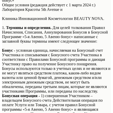
бонус»
Общие условия (редакция действует с 1 марта 2024 г.)
Лаборатория Красоты 5th Avenue и
Клиника Инновационной Косметологии BEAUTY NOVA.
1.
Термины и определения.
Для целей толкования Правил
Начисления, Списания, Аннулирования Бонусов в Бонусной
Программе «5-я Авеню, 5 Авеню бонус» написанные с
заглавной буквы термины имеют следующее значение:
Бонус -
условная единица, начисляемая на Бонусный счет
Участника и списываемая с Бонусного счета Участника в
соответствии с Правилами Бонусной программы и дающая
Участнику право на получение Бонусного поощрения.
Бонусы используются только в учетных целях и не являются и
не могут являться средством платежа, каким-либо видом
валюты или ценной бумагой, денежным средством и/или
электронным денежным средством, не могут быть
обналичены, переданы третьим лицам, которые не являются
участниками Программы, или переданы по наследству.
Бонусная операция -
1) совершенная Участником –
владельцем Бонусного счета Действительная операция по
оплате Услуги или Товара, с учетом правил Бонусной
программы «5-я Авеню, 5 Авеню бонус» и являющаяся