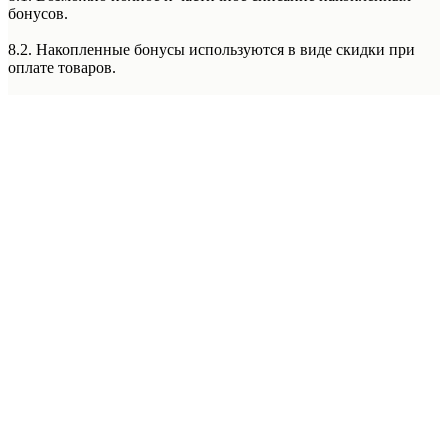
бонусов.
8.2. Накопленные бонусы используются в виде скидки при
оплате товаров.
8.3. Бонусы невозможно списать при оплате покупки по
частям с использованием сервиса Долями и при оформлении
рассрочки или кредита.
8.4. Бонусы не списываются при специальной системе
лояльности «Фиксированная Цена» в Лаборатории Красоты
Подробнее
5th Avenue. (Правила данной системы лояльности уточняйте у
менеджера администратора Лаборатории Красоты 5th Avenue)
8.5. Бонусы не списываются при покупке абонементов.
8.6. Бонусы не списываются при оплате акционных
предложений, спец предложений, акций месяца, акций с
пометкой «оплата только наличным расчетом/наличными».
9. Текущий баланс бонусов.
Проверить сумму накопленных бонусов можно:
9.1. На прикассовой зоне Лаборатории Красоты 5th Avenue/