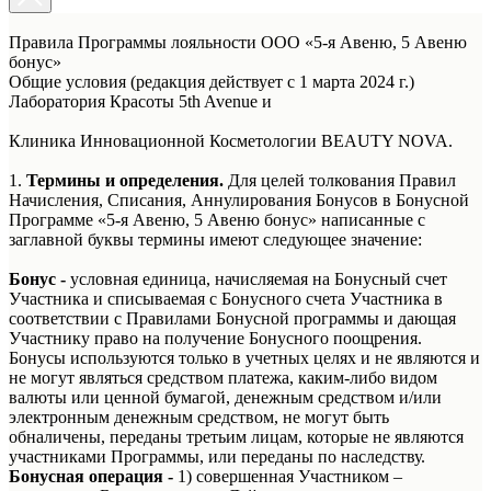
Правила Программы лояльности ООО «5-я Авеню, 5 Авеню
бонус»
Общие условия (редакция действует с 1 марта 2024 г.)
Лаборатория Красоты 5th Avenue и
Клиника Инновационной Косметологии BEAUTY NOVA.
1.
Термины и определения.
Для целей толкования Правил
Начисления, Списания, Аннулирования Бонусов в Бонусной
Программе «5-я Авеню, 5 Авеню бонус» написанные с
заглавной буквы термины имеют следующее значение:
Бонус -
условная единица, начисляемая на Бонусный счет
Участника и списываемая с Бонусного счета Участника в
соответствии с Правилами Бонусной программы и дающая
Участнику право на получение Бонусного поощрения.
Бонусы используются только в учетных целях и не являются и
не могут являться средством платежа, каким-либо видом
валюты или ценной бумагой, денежным средством и/или
электронным денежным средством, не могут быть
обналичены, переданы третьим лицам, которые не являются
участниками Программы, или переданы по наследству.
Бонусная операция -
1) совершенная Участником –