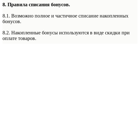
8. Правила списания бонусов.
8.1. Возможно полное и частичное списание накопленных
бонусов.
8.2. Накопленные бонусы используются в виде скидки при
оплате товаров.
8.3. Бонусы невозможно списать при оплате покупки по
частям с использованием сервиса Долями и при оформлении
рассрочки или кредита.
8.4. Бонусы не списываются при специальной системе
лояльности «Фиксированная Цена» в Лаборатории Красоты
5th Avenue. (Правила данной системы лояльности уточняйте у
Подробнее
менеджера администратора Лаборатории Красоты 5th Avenue)
8.5. Бонусы не списываются при покупке абонементов.
8.6. Бонусы не списываются при оплате акционных
предложений, спец предложений, акций месяца, акций с
пометкой «оплата только наличным расчетом/наличными».
9. Текущий баланс бонусов.