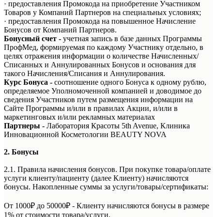
· предоставления Промокода на приобретение Участником
Товаров у Компаний Партнеров на специальных условиях;
· предоставления Промокода на повышенное Начисление
Бонусов от Компаний Партнеров.
Бонусный счет -
учетная запись в базе данных Программы
ПрофМед, формируемая по каждому Участнику отдельно, в
целях отражения информации о количестве Начисленных/
Списанных и Аннулированных Бонусов и основания для
такого Начисления/Списания и Аннулирования.
Курс Бонуса
-
соотношение одного Бонуса к одному рублю,
определяемое Уполномоченной компанией и доводимое до
сведения Участников путем размещения информации на
Сайте Программы и/или в правилах Акции, и/или в
маркетинговых и/или рекламных материалах
Партнеры -
Лаборатория Красоты 5th Avenue, Клиника
Инновационной Косметологии BEAUTY NOVA
2. Бонусы
2.1. Правила начисления бонусов. При покупке товара/оплате
услуги клиенту/пациенту (далее Клиенту) начисляются
бонусы. Накопленные суммы за услуги/товары/сертификаты:
От 1000₽ до 50000₽ - Клиенту начисляются бонусы в размере
1% от стоимости товара/услуги.