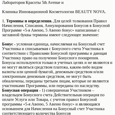
Лаборатория Красоты 5th Avenue и
Клиника Инновационной Косметологии BEAUTY NOVA.
1.
Термины и определения.
Для целей толкования Правил
Начисления, Списания, Аннулирования Бонусов в Бонусной
Программе «5-я Авеню, 5 Авеню бонус» написанные с
заглавной буквы термины имеют следующее значение:
Бонус -
условная единица, начисляемая на Бонусный счет
Участника и списываемая с Бонусного счета Участника в
соответствии с Правилами Бонусной программы и дающая
Участнику право на получение Бонусного поощрения.
Бонусы используются только в учетных целях и не являются и
не могут являться средством платежа, каким-либо видом
валюты или ценной бумагой, денежным средством и/или
электронным денежным средством, не могут быть
обналичены, переданы третьим лицам, которые не являются
участниками Программы, или переданы по наследству.
Бонусная операция -
1) совершенная Участником –
владельцем Бонусного счета Действительная операция по
оплате Услуги или Товара, с учетом правил Бонусной
программы «5-я Авеню, 5 Авеню бонус» и являющаяся
основанием для Начисления на Бонусный счет Участника
соответствующего количества Бонусов