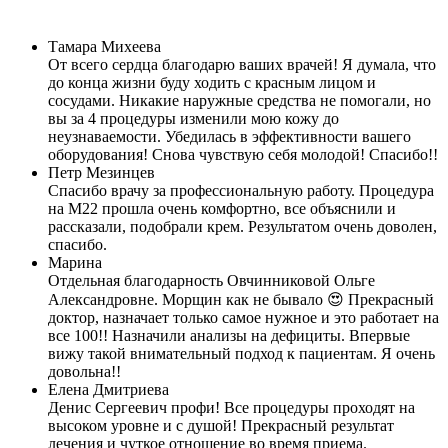
Тамара Михеева
От всего сердца благодарю ваших врачей! Я думала, что
до конца жизни буду ходить с красным лицом и
сосудами. Никакие наружные средства не помогали, но
вы за 4 процедуры изменили мою кожу до
неузнаваемости. Убедилась в эффективности вашего
оборудования! Снова чувствую себя молодой! Спасибо!!
Петр Мезинцев
Спасибо врачу за профессиональную работу. Процедура
на М22 прошла очень комфортно, все объяснили и
рассказали, подобрали крем. Результатом очень доволен,
спасибо.
Марина
Отдельная благодарность Овчинниковой Ольге
Александровне. Морщин как не бывало 😍 Прекрасный
доктор, назначает только самое нужное и это работает на
все 100!! Назначили анализы на дефициты. Впервые
вижу такой внимательный подход к пациентам. Я очень
довольна!!
Елена Дмитриева
Денис Сергеевич профи! Все процедуры проходят на
высоком уровне и с душой! Прекрасный результат
лечения и чуткое отношение во время приема.