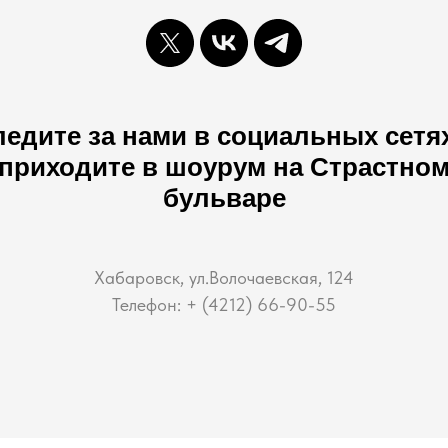
едите за нами в социальных сетя
приходите в шоурум на Страстно
бульваре
Хабаровск, ул.Волочаевская, 124
Телефон: + (4212) 66-90-55