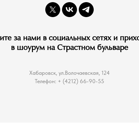
ите за нами в социальных сетях и прих
в шоурум на Страстном бульваре
Хабаровск, ул.Волочаевская, 124
Телефон: + (4212) 66-90-55