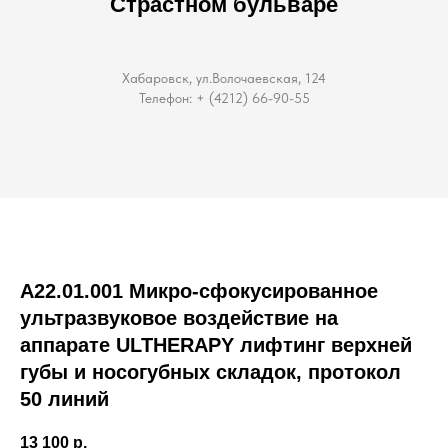
Страстном бульваре
Хабаровск, ул.Волочаевская, 124
Телефон: + (4212) 66-90-55
A22.01.001 Микро-сфокусированное
ультразвуковое воздействие на
аппарате ULTHERAPY лифтинг верхней
губы и носогубных складок, протокол
50 линий
13 100
р.